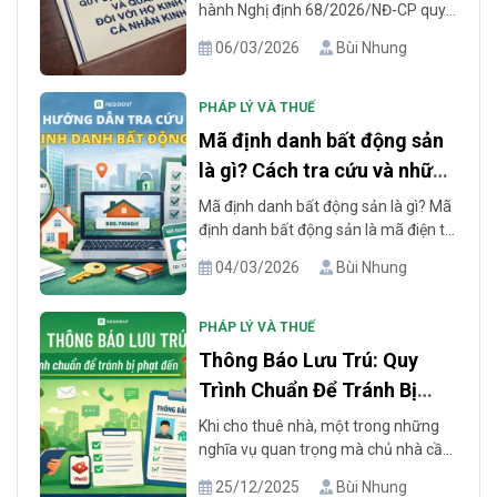
hành Nghị định 68/2026/NĐ-CP quy
định mới nhất về chính sách thuế và
06/03/2026
Bùi Nhung
quản lý thuế đối với hộ kinh doanh, cá
nhân kinh doanh. Đây là bước ngoặt
quan trọng trong việc chuẩn hóa
PHÁP LÝ VÀ THUẾ
nghĩa vụ thuế, đặc biệt là trên các nền
Mã định danh bất động sản
tảng số. Cùng phần mềm Resident
là gì? Cách tra cứu và những
[...]
điều cần biết
Mã định danh bất động sản là gì? Mã
định danh bất động sản là mã điện tử
được cấp riêng cho từng sản phẩm
04/03/2026
Bùi Nhung
BĐS như nhà ở, căn hộ chung cư, nhà
riêng lẻ hoặc phần diện tích sàn xây
dựng trong công trình. Theo Nghị
PHÁP LÝ VÀ THUẾ
định 357/2025/NĐ-CP, mã định danh
Thông Báo Lưu Trú: Quy
điện tử [...]
Trình Chuẩn Để Tránh Bị
Phạt Đến 12tr
Khi cho thuê nhà, một trong những
nghĩa vụ quan trọng mà chủ nhà cần
thực hiện là thông báo về việc khách
25/12/2025
Bùi Nhung
thuê lưu trú. Việc này không chỉ giúp