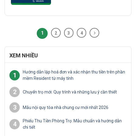
đảm bảo an ninh, mà còn là yêu cầu
pháp lý mà chủ nhà không thể bỏ
qua. Nếu không thực hiện đúng quy
[...]
1
2
3
4
XEM NHIỀU
Hướng dẫn lập hoá đơn và xác nhận thu tiền trên phần
1
mềm Resident từ máy tính
2
Chuyển trọ mới: Quy trình và những lưu ý cần thiết
3
Mẫu nội quy tòa nhà chung cư mới nhất 2026
Phiếu Thu Tiền Phòng Trọ: Mẫu chuẩn và hướng dẫn
4
chi tiết