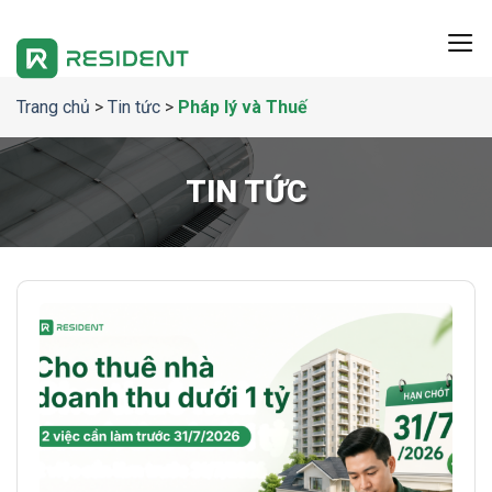
Chuyển
đến
nội
dung
Trang chủ
>
Tin tức
>
Pháp lý và Thuế
TIN TỨC