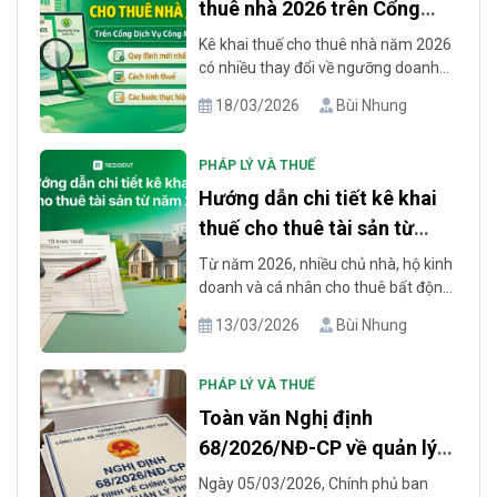
thuê nhà 2026 trên Cổng
dịch vụ công
Kê khai thuế cho thuê nhà năm 2026
có nhiều thay đổi về ngưỡng doanh
thu, biểu mẫu và thời hạn thực hiện.
18/03/2026
Bùi Nhung
Đáng chú ý, ngưỡng doanh thu không
phải nộp thuế đã được nâng từ 500
triệu đồng lên 1 tỷ đồng/năm. Theo
PHÁP LÝ VÀ THUẾ
đó, cá nhân cho thuê bất động sản có
Hướng dẫn chi tiết kê khai
tổng [...]
thuế cho thuê tài sản từ
năm 2026
Từ năm 2026, nhiều chủ nhà, hộ kinh
doanh và cá nhân cho thuê bất động
sản bắt đầu quan tâm hơn đến việc
13/03/2026
Bùi Nhung
kê khai thuế cho thuê tài sản vì quy
định mới có khá nhiều điểm cần lưu ý.
Không ít người băn khoăn doanh thu
PHÁP LÝ VÀ THUẾ
bao nhiêu thì phải nộp thuế, [...]
Toàn văn Nghị định
68/2026/NĐ-CP về quản lý
thuế năm 2026
Ngày 05/03/2026, Chính phủ ban