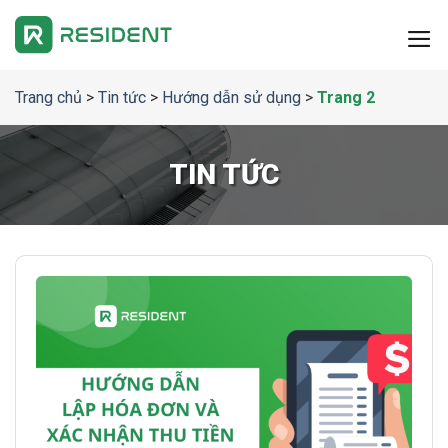
Chuyển
đến
nội
dung
Trang chủ
>
Tin tức
>
Hướng dẫn sử dụng
>
Trang 2
TIN TỨC