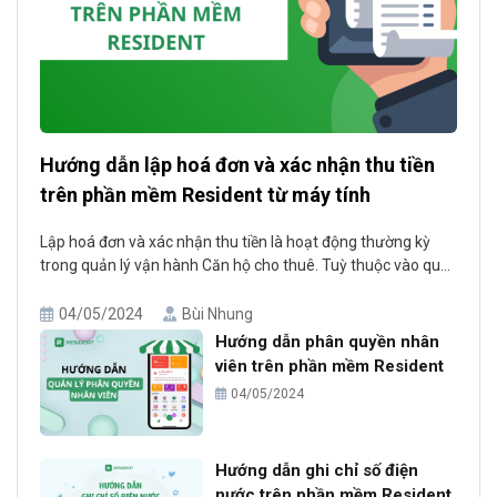
Hướng dẫn lập hoá đơn và xác nhận thu tiền
trên phần mềm Resident từ máy tính
Lập hoá đơn và xác nhận thu tiền là hoạt động thường kỳ
trong quản lý vận hành Căn hộ cho thuê. Tuỳ thuộc vào quy
định tại các căn hộ mà hoạt động này có thể lặp đi lặp lại 1
tháng 1 lần hay ít hơn như 2 tháng, 3 tháng, 6 tháng,…..
04/05/2024
Bùi Nhung
Hướng dẫn phân quyền nhân
viên trên phần mềm Resident
04/05/2024
Hướng dẫn ghi chỉ số điện
nước trên phần mềm Resident