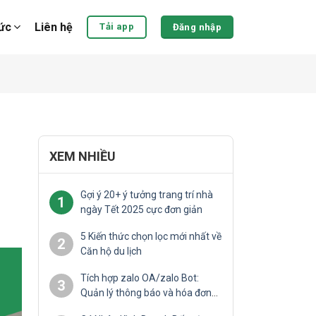
tức
Liên hệ
Tải app
Đăng nhập
XEM NHIỀU
Gợi ý 20+ ý tưởng trang trí nhà
1
ngày Tết 2025 cực đơn giản
5 Kiến thức chọn lọc mới nhất về
2
Căn hộ du lịch
Tích hợp zalo OA/zalo Bot:
3
Quản lý thông báo và hóa đơn
tự động