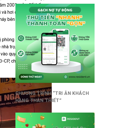
 năm 2001, sửa đổi bổ sung
i và hơi độc do cháy sinh
háy bên ngoài không thể
 bị phòng cháy chữa cháy
nhà trọ, phòng trọ phải
c vào quy mô của công
NĐ-CP, chủ sở hữu bắt buộc
CHƯƠNG TRÌNH “TRI ÂN KHÁCH
HÀNG THÂN THIẾT”