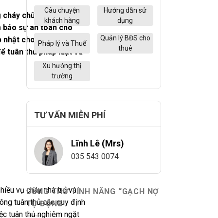
Câu chuyện
Hướng dẫn sử
ng cháy chữa cháy (PCCC)
khách hàng
dụng
 bảo sự an toàn cho
Quản lý BĐS cho
 nhật cho bạn những
Pháp lý và Thuế
thuê
ể tuân thủ pháp luật và
Xu hướng thị
trường
TƯ VẤN MIỄN PHÍ
Lĩnh Lê (Mrs)
035 543 0074
nhiều vụ cháy nhà trọ và
DÙNG THỬ TÍNH NĂNG “GẠCH NỢ
hông tuân thủ các quy định
TỰ ĐỘNG”
iệc tuân thủ nghiêm ngặt