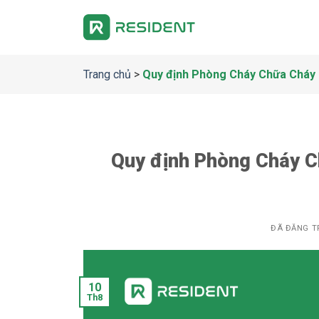
Chuyển
đến
nội
dung
Trang chủ
>
Quy định Phòng Cháy Chữa Cháy 
Quy định Phòng Cháy C
ĐÃ ĐĂNG T
10
Th8