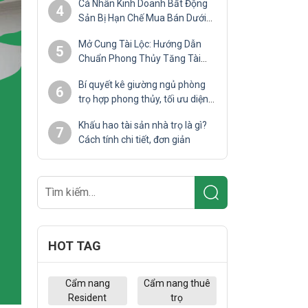
Cá Nhân Kinh Doanh Bất Động
4
Sản Bị Hạn Chế Mua Bán Dưới
10 Lần/Năm
Mở Cung Tài Lộc: Hướng Dẫn
5
Chuẩn Phong Thủy Tăng Tài
Lộc
Bí quyết kê giường ngủ phòng
6
trọ hợp phong thủy, tối ưu diện
tích
Khấu hao tài sản nhà trọ là gì?
7
Cách tính chi tiết, đơn giản
HOT TAG
Cẩm nang
Cẩm nang thuê
Resident
trọ