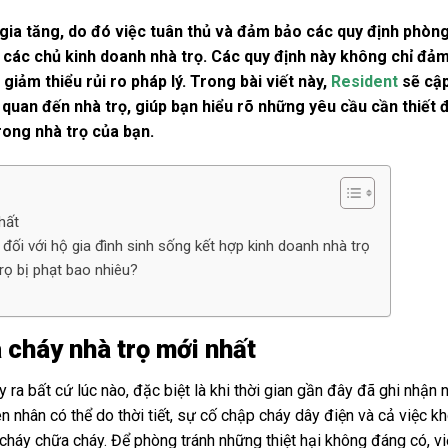
 gia tăng, do đó việc tuân thủ và đảm bảo các quy định phò
i các chủ kinh doanh nhà trọ.
Các quy định này không chỉ đảm
iảm thiểu rủi ro pháp lý. Trong bài viết này,
Resident
sẽ cập
quan đến nhà trọ, giúp bạn hiểu rõ những yêu cầu cần thiết đ
ong nhà trọ của bạn.
hất
đối với hộ gia đình sinh sống kết hợp kinh doanh nhà trọ
rọ bị phạt bao nhiêu?
 cháy nhà trọ mới nhất
 ra bất cứ lúc nào, đặc biệt là khi thời gian gần đây đã ghi nhận 
n nhân có thể do thời tiết, sự cố chập cháy dây điện và cả việc k
 cháy chữa cháy. Để phòng tránh những thiệt hại không đáng có, v