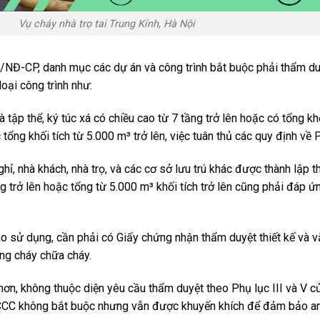
Vụ cháy nhà trọ tai Trung Kính, Hà Nội
0/NĐ-CP
, danh mục các dự án và công trình bắt buộc phải thẩm du
loại công trình như:
 tập thể, ký túc xá có chiều cao từ 7 tầng trở lên hoặc có tổng khố
 tổng khối tích từ 5.000 m³ trở lên, việc tuân thủ các quy định về
hỉ, nhà khách, nhà trọ, và các cơ sở lưu trú khác được thành lập 
ầng trở lên hoặc tổng từ 5.000 m³ khối tích trở lên cũng phải đáp
ào sử dụng, cần phải có Giấy chứng nhận thẩm duyệt thiết kế và 
ng cháy chữa cháy.
 hơn, không thuộc diện yêu cầu thẩm duyệt theo Phụ lục III và V c
CCC không bắt buộc nhưng vẫn được khuyến khích để đảm bảo an 