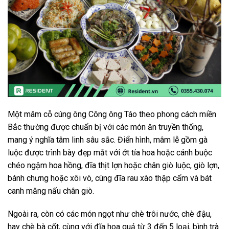
Một mâm cỗ cúng ông Công ông Táo theo phong cách miền
Bắc thường được chuẩn bị với các món ăn truyền thống,
mang ý nghĩa tâm linh sâu sắc. Điển hình, mâm lễ gồm gà
luộc được trình bày đẹp mắt với ớt tỉa hoa hoặc cánh buộc
chéo ngậm hoa hồng, đĩa thịt lợn hoặc chân giò luộc, giò lợn,
bánh chưng hoặc xôi vò, cùng đĩa rau xào thập cẩm và bát
canh măng nấu chân giò.
Ngoài ra, còn có các món ngọt như chè trôi nước, chè đậu,
hay chè bà cốt, cùng với đĩa hoa quả từ 3 đến 5 loại, bình trà