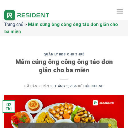
Chuyển
đến
nội
Trang chủ
>
Mâm cúng ông công ông táo đơn giản cho
dung
ba miền
QUẢN LÝ BĐS CHO THUÊ
Mâm cúng ông công ông táo đơn
giản cho ba miền
ĐÃ ĐĂNG TRÊN
2 THÁNG 1, 2025
BỞI
BÙI NHUNG
02
Th1