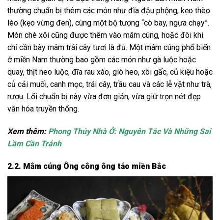
thường chuẩn bị thêm các món như đĩa đậu phộng, kẹo thèo
lèo (kẹo vừng đen), cùng một bộ tượng “cò bay, ngựa chạy”.
Món chè xôi cũng được thêm vào mâm cúng, hoặc đôi khi
chỉ cần bày mâm trái cây tươi là đủ. Một mâm cúng phổ biến
ở miền Nam thường bao gồm các món như gà luộc hoặc
quay, thịt heo luộc, đĩa rau xào, giò heo, xôi gấc, củ kiệu hoặc
củ cải muối, canh mọc, trái cây, trầu cau và các lễ vật như trà,
rượu. Lối chuẩn bị này vừa đơn giản, vừa giữ trọn nét đẹp
văn hóa truyền thống.
Xem thêm:
Phong Thủy Nhà Ở: Nguyên Tắc Và Những Sai
Lầm Cần Tránh
2.2. Mâm cúng Ông công ông táo miền Bắc