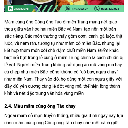
Mâm cúng ông Công ông Táo ở miền Trung mang nét giao
thoa giữa văn hóa hai miền Bắc và Nam, tạo nên một bản
sắc riêng. Các món thường thấy gồm cơm, canh, gà luộc, thịt
luộc, và nem rán, tương tự như mâm cỗ miền Bắc, nhưng lại
kết hợp thêm món xôi chè đậm chất miền Nam. Điểm khác
biệt nổi bật trong lễ cúng ở miền Trung chính là cách chuẩn bị
lễ vật. Người miền Trung không sử dụng áo mũ vàng mã hay
cá chép như miền Bắc, cũng không có “cò bay, ngựa chạy”
như miền Nam. Thay vào đó, họ dâng một con ngựa giấy với
đầy đủ yên cương cùng lễ đốt vàng mã, thể hiện lòng thành
kính và nét đặc trưng văn hóa vùng miền.
2.4. Mẫu mâm cúng ông Táo chay
Ngoài mâm cỗ mặn truyền thống, nhiều gia đình ngày nay lựa
chọn mâm cúng ông Công ông Táo chay như một cách giữ