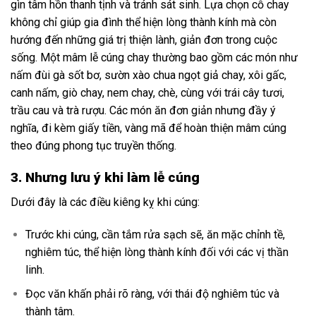
gìn tâm hồn thanh tịnh và tránh sát sinh. Lựa chọn cỗ chay
không chỉ giúp gia đình thể hiện lòng thành kính mà còn
hướng đến những giá trị thiện lành, giản đơn trong cuộc
sống. Một mâm lễ cúng chay thường bao gồm các món như
nấm đùi gà sốt bơ, sườn xào chua ngọt giả chay, xôi gấc,
canh nấm, giò chay, nem chay, chè, cùng với trái cây tươi,
trầu cau và trà rượu. Các món ăn đơn giản nhưng đầy ý
nghĩa, đi kèm giấy tiền, vàng mã để hoàn thiện mâm cúng
theo đúng phong tục truyền thống.
3. Nhưng lưu ý khi làm lễ cúng
Dưới đây là các điều kiêng kỵ khi cúng:
Trước khi cúng, cần tắm rửa sạch sẽ, ăn mặc chỉnh tề,
nghiêm túc, thể hiện lòng thành kính đối với các vị thần
linh.
Đọc văn khấn phải rõ ràng, với thái độ nghiêm túc và
thành tâm.