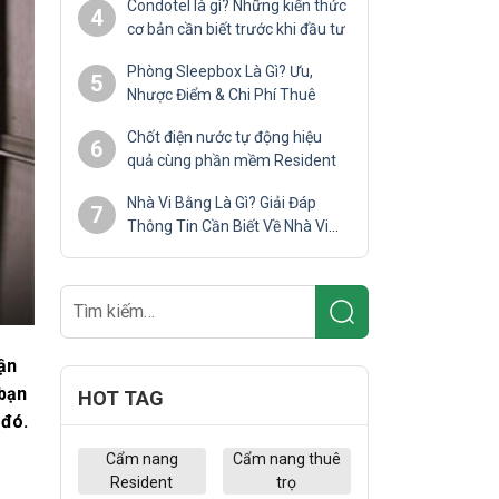
Condotel là gì? Những kiến thức
4
cơ bản cần biết trước khi đầu tư
Phòng Sleepbox Là Gì? Ưu,
5
Nhược Điểm & Chi Phí Thuê
Chốt điện nước tự động hiệu
6
quả cùng phần mềm Resident
Nhà Vi Bằng Là Gì? Giải Đáp
7
Thông Tin Cần Biết Về Nhà Vi
Bằng
ận
 bạn
HOT TAG
 đó.
Cẩm nang
Cẩm nang thuê
Resident
trọ