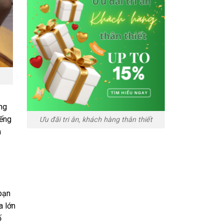
ng
iếng
Ưu đãi tri ân, khách hàng thân thiết
a
bạn
a lớn
ố