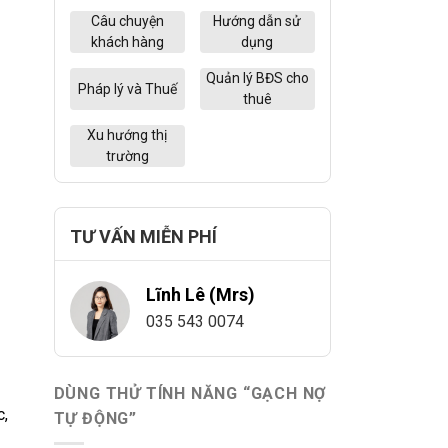
Câu chuyện
Hướng dẫn sử
khách hàng
dụng
Quản lý BĐS cho
Pháp lý và Thuế
thuê
Xu hướng thị
trường
TƯ VẤN MIỄN PHÍ
Lĩnh Lê (Mrs)
035 543 0074
DÙNG THỬ TÍNH NĂNG “GẠCH NỢ
c,
TỰ ĐỘNG”