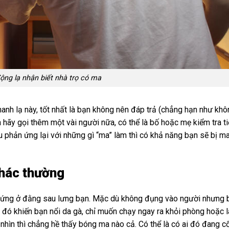
ộng lạ nhận biết nhà trọ có ma
anh lạ này, tốt nhất là bạn không nên đáp trả (chẳng hạn như khô
à hãy gọi thêm một vài người nữa, có thể là bố hoặc mẹ kiểm tra t
u phản ứng lại với những gì “ma” làm thì có khả năng bạn sẽ bị m
khác thường
đứng ở đằng sau lưng bạn. Mặc dù không đụng vào người nhưng 
đó khiến bạn nổi da gà, chỉ muốn chạy ngay ra khỏi phòng hoặc l
i nhìn thì chẳng hề thấy bóng ma nào cả. Có thể là có ai đó đang c