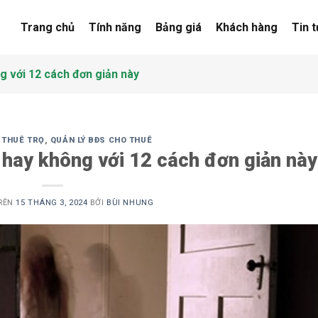
Trang chủ
Tính năng
Bảng giá
Khách hàng
Tin 
g với 12 cách đơn giản này
 THUÊ TRỌ
,
QUẢN LÝ BĐS CHO THUÊ
 hay không với 12 cách đơn giản này
RÊN
15 THÁNG 3, 2024
BỞI
BÙI NHUNG