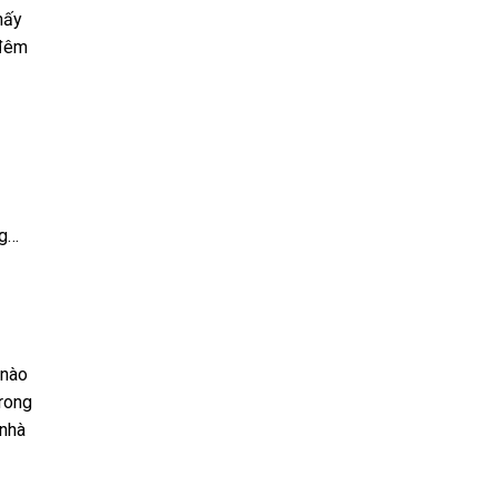
hấy
 đêm
ng…
 nào
trong
 nhà