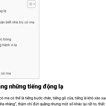
g lạ
ận biết nhà trọ có ma
ếc bóng
 hành vi lạ
ọ có ma
ằng những tiếng động lạ
ó ma có thể là tiếng bước chân, tiếng gõ cửa, tiếng lá khô xào xạ
nhẹ nhàng”, thậm chí đứt quãng nhưng một số khác lại rất to, thất