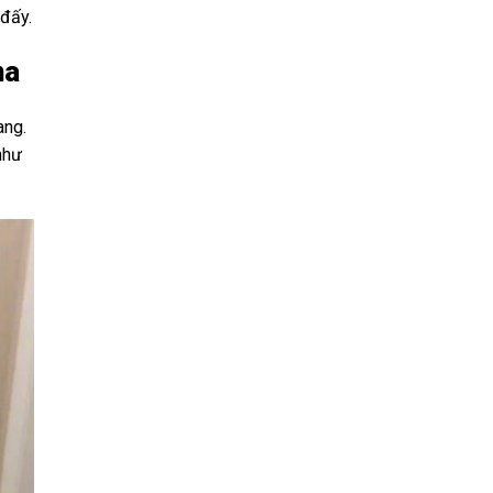
 đấy.
ma
ang.
như