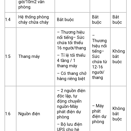
giờ/10m2 văn
phòng.
Hệ thống phòng
Bắt
Bắt
1.4
Bắt buộc
cháy chữa cháy
buộc
buộc
– Thương hiệu
–
nổi tiếng– Sức
Thương
chứa tối thiểu
hiệu nổi
16 người/thang
tiếng–
Không
– Tỉ lệ tối thiểu
1.5
Thang máy
Sức
bắt
4 tầng / 1
chứa từ
buộc
thang máy
12-16
người/
– Có thang chở
thang
hàng riêng biệt
– 2 nguồn điện
độc lập, tự
động chuyển
– Máy
nguồn-Máy
Không
phát
phát điện dự
1.6
Nguồn điện
bắt
điện dự
phòng
buộc
phòng
– Bộ lưu điện
UPS cho hệ