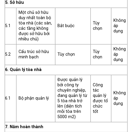
5. Sở hữu
Một chủ sở hữu
duy nhất toàn bộ
Không
tòa nhà (các sàn,
Tùy
5.1
Bắt buộc
áp
các tầng không
chọn
dụng
được sở hữu bởi
nhiều chủ)
Không
Cấu trúc sở hữu
Tùy
5.2
Tùy chọn
áp
minh bạch
chọn
dụng
6. Quản lý tòa nhà
Được quản lý
bởi công ty
Công
chuyên nghiệp,
tác
Không
đang quản lý từ
quản lý
6.1
Bộ phận quản lý
áp
5 tòa nhà trở
được tổ
dụng
lên (diện tích
chức
mỗi tòa trên
tốt
5000 m2)
7. Năm hoàn thành