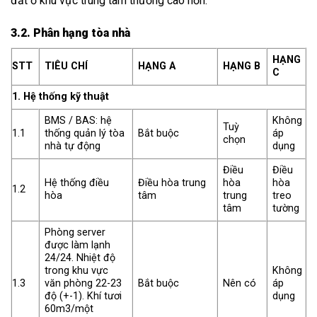
đất ở khu vực trung tâm thường cao hơn.
3.2. Phân hạng tòa nhà
HẠNG
STT
TIÊU CHÍ
HẠNG A
HẠNG B
C
1. Hệ thống kỹ thuật
BMS / BAS: hệ
Không
Tuỳ
1.1
thống quản lý tòa
Bắt buộc
áp
chọn
nhà tự động
dụng
Điều
Điều
Hệ thống điều
Điều hòa trung
hòa
hòa
1.2
hòa
tâm
trung
treo
tâm
tường
Phòng server
được làm lạnh
24/24. Nhiệt độ
trong khu vực
Không
1.3
văn phòng 22-23
Bắt buộc
Nên có
áp
độ (+-1). Khí tươi
dụng
60m3/một