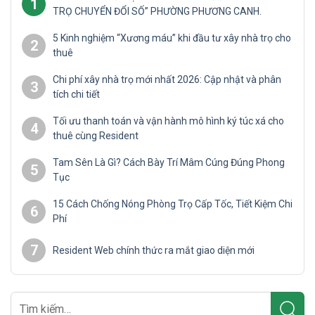
1
TRỌ CHUYỂN ĐỔI SỐ” PHƯỜNG PHƯƠNG CANH.
5 Kinh nghiệm “Xương máu” khi đầu tư xây nhà trọ cho
2
thuê
Chi phí xây nhà trọ mới nhất 2026: Cập nhật và phân
3
tích chi tiết
Tối ưu thanh toán và vận hành mô hình ký túc xá cho
4
thuê cùng Resident
Tam Sên Là Gì? Cách Bày Trí Mâm Cúng Đúng Phong
5
Tục
15 Cách Chống Nóng Phòng Trọ Cấp Tốc, Tiết Kiệm Chi
6
Phí
7
Resident Web chính thức ra mắt giao diện mới