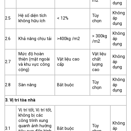
m2
dụng
Không
Hệ số diện tích
Tùy
2.5
< 12%
áp
không hữu ích
chọn
dụng
Không
> 300kg
2.6
Khả năng chịu tải
>400kg /m2
áp
/m2
dụng
Mức độ hoàn
Vật liệu
Không
thiện (mặt ngoài
Vật liệu cao
chất
2.7
áp
và khu vực công
cấp
lượng
dụng
cộng)
cao
Không
Tùy
2.8
Sàn nâng
Bắt buộc
áp
chọn
dụng
3. Vị trí tòa nhà
Vị trí tốt, Vị trí tốt,
không bị các
công trình xung
Không
quanh ảnh hưởng
Tùy
3.1
Bắt buộc
áp