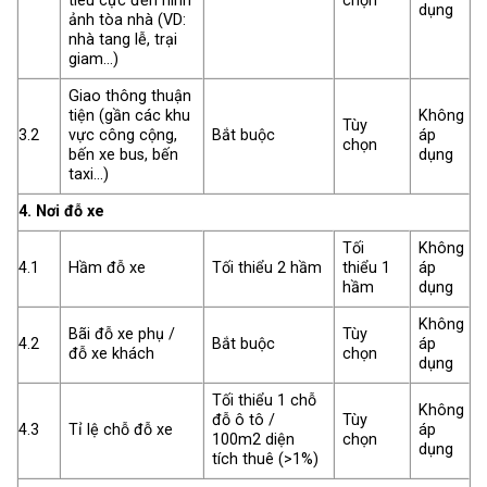
tiêu cực đến hình
chọn
dụng
ảnh tòa nhà (VD:
nhà tang lễ, trại
giam…)
Giao thông thuận
tiện (gần các khu
Không
Tùy
3.2
vực công cộng,
Bắt buộc
áp
chọn
bến xe bus, bến
dụng
taxi…)
4. Nơi đỗ xe
Tối
Không
4.1
Hầm đỗ xe
Tối thiểu 2 hầm
thiểu 1
áp
hầm
dụng
Không
Bãi đỗ xe phụ /
Tùy
4.2
Bắt buộc
áp
đỗ xe khách
chọn
dụng
Tối thiểu 1 chỗ
Không
đỗ ô tô /
Tùy
4.3
Tỉ lệ chỗ đỗ xe
áp
100m2 diện
chọn
dụng
tích thuê (>1%)