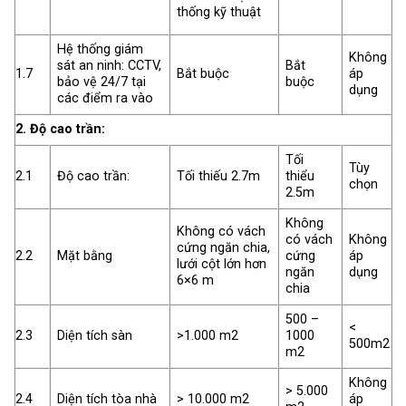
thống kỹ thuật
Hệ thống giám
Không
sát an ninh: CCTV,
Bắt
1.7
Bắt buộc
áp
bảo vệ 24/7 tại
buộc
dụng
các điểm ra vào
2. Độ cao trần:
Tối
Tùy
2.1
Độ cao trần:
Tối thiếu 2.7m
thiểu
chọn
2.5m
Không
Không có vách
có vách
Không
cứng ngăn chia,
2.2
Mặt bằng
cứng
áp
lưới cột lớn hơn
ngăn
dụng
6×6 m
chia
500 –
<
2.3
Diện tích sàn
>1.000 m2
1000
500m2
m2
Không
> 5.000
2.4
Diện tích tòa nhà
> 10.000 m2
áp