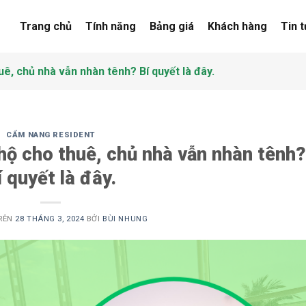
Trang chủ
Tính năng
Bảng giá
Khách hàng
Tin 
ê, chủ nhà vẫn nhàn tênh? Bí quyết là đây.
CẨM NANG RESIDENT
hộ cho thuê, chủ nhà vẫn nhàn tênh?
í quyết là đây.
RÊN
28 THÁNG 3, 2024
BỞI
BÙI NHUNG