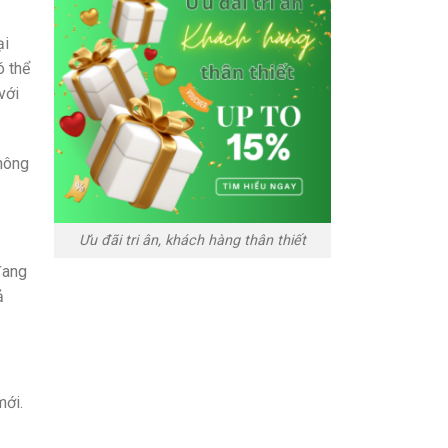
ại
ó thể
với
thông
Ưu đãi tri ân, khách hàng thân thiết
đang
ả
mới.