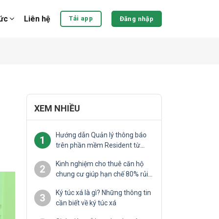
tức
Liên hệ
Tải app
Đăng nhập
XEM NHIỀU
Hướng dẫn Quản lý thông báo
1
trên phần mềm Resident từ
máy tính
Kinh nghiệm cho thuê căn hộ
2
chung cư giúp hạn chế 80% rủi
ro
Ký túc xá là gì? Những thông tin
3
cần biết về ký túc xá