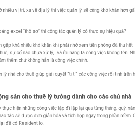
nhiều vị trí, xa về địa lý thì việc quản lý sẽ
càng
khó khăn hơn g
bảng excel “thô sơ” thì công tác quản lý có thực sự hiệu quả?
n gặp khá nhiều khó khăn khi phải nhớ xem tiền phòng đã thu hết
huê, sự cố nào chưa xử lý,…và rồi hàng tá công việc không tên. Nh
àm thêm chứ không hẳn là công việc chính.
 nhà cho thuê giúp giải quyết “ti tỉ” các công việc rối tinh trên 
ng sản cho thuê lý tưởng dành cho các chủ nhà
 thực hiện những công việc lặp đi lặp lại qua từng tháng, quý, nă
thao tác sẽ được đơn giản hóa và tích hợp ngay trong phần mềm. 
lại đã có Resident lo.