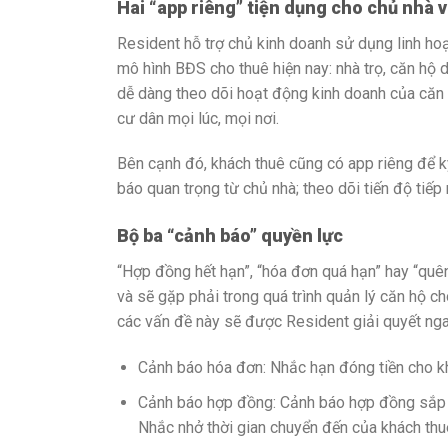
Hai “app riêng” tiện dụng cho chủ nhà 
Resident hỗ trợ chủ kinh doanh sử dụng linh hoạ
mô hình BĐS cho thuê hiện nay: nhà trọ, căn hộ d
dễ dàng theo dõi hoạt động kinh doanh của căn h
cư dân mọi lúc, mọi nơi.
Bên cạnh đó, khách thuê cũng có app riêng để ký
báo quan trọng từ chủ nhà; theo dõi tiến độ tiếp
Bộ ba “cảnh báo” quyền lực
“Hợp đồng hết hạn”, “hóa đơn quá hạn” hay “quên
và sẽ gặp phải trong quá trình quản lý căn hộ c
các vấn đề này sẽ được Resident giải quyết nga
Cảnh báo hóa đơn: Nhắc hạn đóng tiền cho kh
Cảnh báo hợp đồng: Cảnh báo hợp đồng sắp h
Nhắc nhở thời gian chuyển đến của khách thu