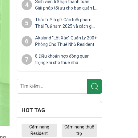
Sinh viên trễ hạn thanh toán:
4
Giải pháp tối ưu cho ban quản lý
ký túc xá
Thái Tuế là gì? Các tuổi phạm
5
Thái Tuế năm 2025 và cách giải
hạn
Akaland “Lột Xác” Quản Lý 200+
6
Phòng Cho Thuê Nhờ Resident
8 Điều khoản hợp đồng quan
7
trọng khi cho thuê nhà
HOT TAG
Cẩm nang
Cẩm nang thuê
Resident
trọ
ợng