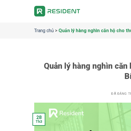
Chuyển
đến
nội
dung
Trang chủ
>
Quản lý hàng nghìn căn hộ cho thu
Quản lý hàng nghìn căn 
B
ĐÃ ĐĂNG T
28
Th3