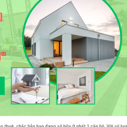
o thuê, chắc hẳn bạn đang sở hữu ít nhất 1 căn hộ. Với số lư