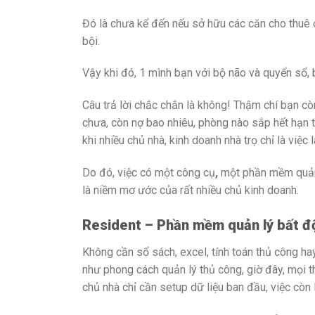
Đó là chưa kể đến
nếu sở hữu các căn cho thuê ở 
bội.
Vậy khi đó, 1 mình bạn với bộ não và quyển sổ, 
Câu trả lời chắc chắn là không! Thậm chí bạn cò
chưa, còn nợ bao nhiêu, phòng nào sắp hết hạn t
khi nhiều chủ nhà, kinh doanh nhà trọ chỉ là việc
l
Do đó, việc có
một công cụ
,
một phần mềm quản lý
là niềm mơ ước của rất nhiều chủ kinh doanh.
Resident – Phần mềm quản lý bất độ
Không cần sổ sách, excel, tính toán thủ công hay
như phong cách quản lý thủ công, giờ đây, mọi 
chủ nhà chỉ cần setup dữ liệu ban đầu, việc còn 