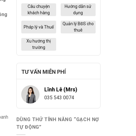
Câu chuyện
Hướng dẫn sử
khách hàng
dụng
hông
Quản lý BĐS cho
Pháp lý và Thuế
thuê
Xu hướng thị
trường
TƯ VẤN MIỄN PHÍ
Lĩnh Lê (Mrs)
035 543 0074
doanh
DÙNG THỬ TÍNH NĂNG “GẠCH NỢ
TỰ ĐỘNG”