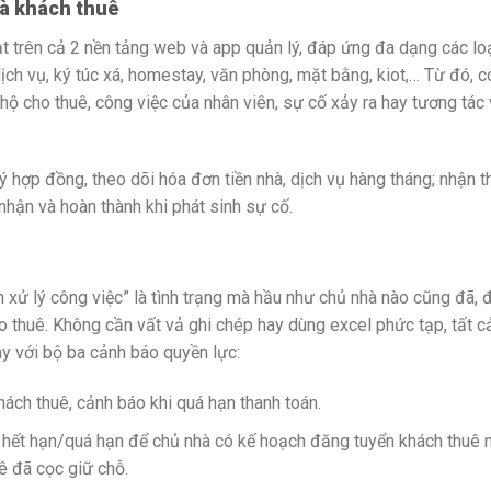
và khách thuê
t trên cả 2 nền tảng web và app quản lý, đáp ứng đa dạng các lo
ịch vụ, ký túc xá, homestay, văn phòng, mặt bằng, kiot,… Từ đó, c
ộ cho thuê, công việc của nhân viên, sự cố xảy ra hay tương tác 
 hợp đồng, theo dõi hóa đơn tiền nhà, dịch vụ hàng tháng; nhận 
 nhận và hoàn thành khi phát sinh sự cố.
 xử lý công việc” là tình trạng mà hầu như chủ nhà nào cũng đã, 
ho thuê. Không cần vất vả ghi chép hay dùng excel phức tạp, tất c
y với bộ ba cảnh báo quyền lực:
ách thuê, cảnh báo khi quá hạn thanh toán.
ết hạn/quá hạn để chủ nhà có kế hoạch đăng tuyển khách thuê 
ê đã cọc giữ chỗ.