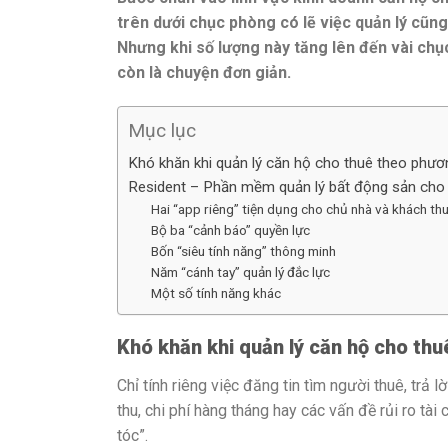
trên dưới chục phòng có lẽ việc quản lý cũn
Nhưng khi số lượng này tăng lên đến vài chục,
còn là chuyện đơn giản.
Mục lục
Khó khăn khi quản lý căn hộ cho thuê theo phươ
Resident – Phần mềm quản lý bất động sản cho 
Hai “app riêng” tiện dụng cho chủ nhà và khách th
Bộ ba “cảnh báo” quyền lực
Bốn “siêu tính năng” thông minh
Năm “cánh tay” quản lý đắc lực
Một số tính năng khác
Khó khăn khi quản lý căn hộ cho th
Chỉ tính riêng việc đăng tin tìm người thuê, trả l
thu, chi phí hàng tháng hay các vấn đề rủi ro tà
tóc”.