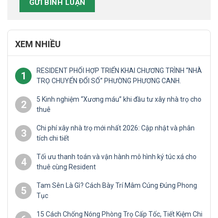
XEM NHIỀU
RESIDENT PHỐI HỢP TRIỂN KHAI CHƯƠNG TRÌNH “NHÀ
1
TRỌ CHUYỂN ĐỔI SỐ” PHƯỜNG PHƯƠNG CANH.
5 Kinh nghiệm “Xương máu” khi đầu tư xây nhà trọ cho
2
thuê
Chi phí xây nhà trọ mới nhất 2026: Cập nhật và phân
3
tích chi tiết
Tối ưu thanh toán và vận hành mô hình ký túc xá cho
4
thuê cùng Resident
Tam Sên Là Gì? Cách Bày Trí Mâm Cúng Đúng Phong
5
Tục
15 Cách Chống Nóng Phòng Trọ Cấp Tốc, Tiết Kiệm Chi