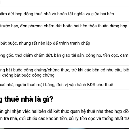
N
hấm dứt hợp đồng thuê nhà và hoàn tất nghĩa vụ giữa hai bên
hà trước hạn, đơn phương chấm dứt hoặc hai bên thỏa thuận dừng hợp
bắt buộc, nhưng rất nên lập để tránh tranh chấp
ồng gốc, thời điểm chấm dứt, bàn giao tài sản, công nợ, tiền cọc, cam
ng bắt buộc công chứng/chứng thực, trừ khi các bên có nhu cầu; bi
g không bắt buộc công chứng
thuê nhà, người thuê mặt bằng, đơn vị vận hành BĐS cho thuê
g thuê nhà là gì?
ản ghi nhận việc hai bên đã kết thúc quan hệ thuê nhà theo hợp đ
tra nhà, đối chiếu các khoản tiền, xử lý tiền cọc và thống nhất tr