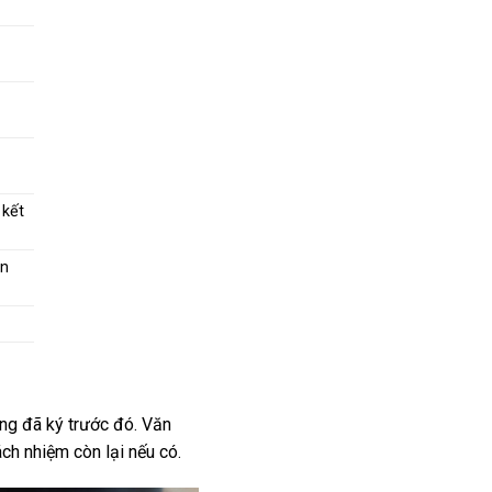
 kết
ên
ồng đã ký trước đó. Văn
ách nhiệm còn lại nếu có.