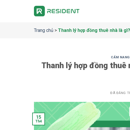
Chuyển
đến
nội
dung
Trang chủ
>
Thanh lý hợp đồng thuê nhà là gì
CẨM NANG
Thanh lý hợp đồng thuê n
ĐÃ ĐĂNG T
15
Th4