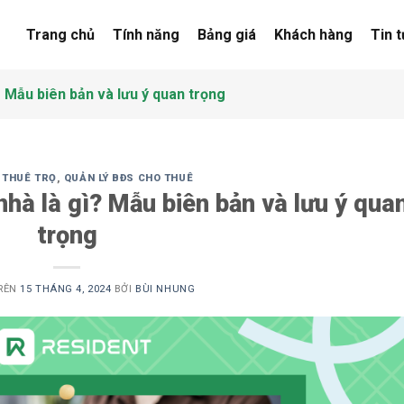
Trang chủ
Tính năng
Bảng giá
Khách hàng
Tin 
? Mẫu biên bản và lưu ý quan trọng
 THUÊ TRỌ
,
QUẢN LÝ BĐS CHO THUÊ
hà là gì? Mẫu biên bản và lưu ý qua
trọng
RÊN
15 THÁNG 4, 2024
BỞI
BÙI NHUNG