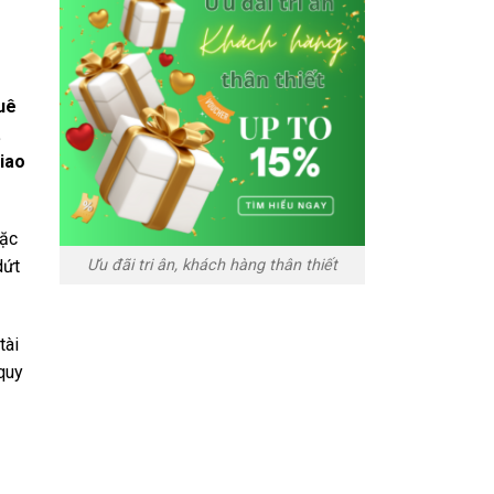
uê
.
giao
oặc
Ưu đãi tri ân, khách hàng thân thiết
dứt
tài
 quy