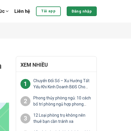
tức
Liên hệ
Tải app
Đăng nhập
n
XEM NHIỀU
Chuyển Đổi Số – Xu Hướng Tất
1
Yếu Khi Kinh Doanh BĐS Cho
Thuê
Phong thủy phòng ngủ: 10 cách
2
bố trí phòng ngủ hợp phong
thủy
12 Loại phòng trọ không nên
3
thuê bạn cần tránh xa