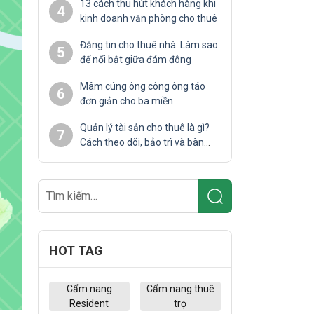
13 cách thu hút khách hàng khi
4
kinh doanh văn phòng cho thuê
Đăng tin cho thuê nhà: Làm sao
5
để nổi bật giữa đám đông
Mâm cúng ông công ông táo
6
đơn giản cho ba miền
Quản lý tài sản cho thuê là gì?
7
Cách theo dõi, bảo trì và bàn
giao hiệu quả
HOT TAG
Cẩm nang
Cẩm nang thuê
Resident
trọ