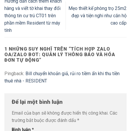
Hướng dẫn cách thêm khách
hàng và viết tờ khai thay đổi
Mẹo thiết kế phòng trọ 25m2
thông tin cư trú CT01 trên
đẹp và tiện nghi như căn hộ
phần mềm Resident từ máy
cao cấp
tính
1 NHỮNG SUY NGHĨ TRÊN “
TÍCH HỢP ZALO
OA/ZALO BOT: QUẢN LÝ THÔNG BÁO VÀ HÓA
ĐƠN TỰ ĐỘNG
”
Pingback:
Bill chuyển khoản giả, rủi ro tiềm ẩn khi thu tiền
thuê nhà - RESIDENT
Để lại một bình luận
Email của bạn sẽ không được hiển thị công khai.
Các
trường bắt buộc được đánh dấu
*
Bình luận
*